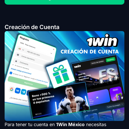
Creación de Cuenta
Para tener tu cuenta en
1Win México
necesitas