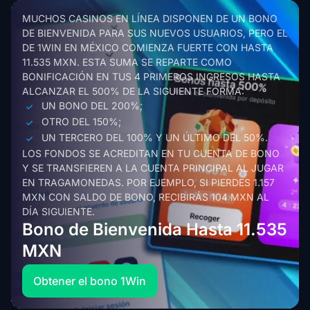
MUCHOS CASINOS EN LÍNEA DISPONEN DE UN BONO
DE BIENVENIDA PARA SUS NUEVOS USUARIOS, PERO EL
DE 1WIN EN MÉXICO COMIENZA FUERTE CON HASTA
11.535 MXN. ESTA SUMA SE REPARTE COMO
BONIFICACIÓN EN TUS 4 PRIMEROS INGRESOS HASTA
ALCANZAR EL 500% DE LA SIGUIENTE FORMA:
UN BONO DEL 200%;
OTRO DEL 150%;
UN TERCERO DEL 100% Y UN ÚLTIMO DEL 50%.
LOS FONDOS SE ACREDITAN EN TU CUENTA DE BONO
Y SE TRANSFIEREN A LA CUENTA PRINCIPAL AL JUGAR
EN TRAGAMONEDAS. POR EJEMPLO, SI PIERDES 1.157
MXN CON SALDO DE BONO, RECIBIRÁS 104 MXN AL
DÍA SIGUIENTE.
Bono de Bienvenida Hasta 11.535
MXN
Obtener el bono 1Win