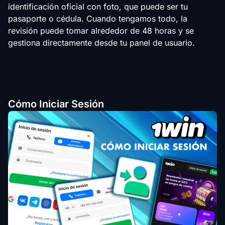
identificación oficial con foto, que puede ser tu
pasaporte o cédula. Cuando tengamos todo, la
revisión puede tomar alrededor de 48 horas y se
gestiona directamente desde tu panel de usuario.
Cómo Iniciar Sesión