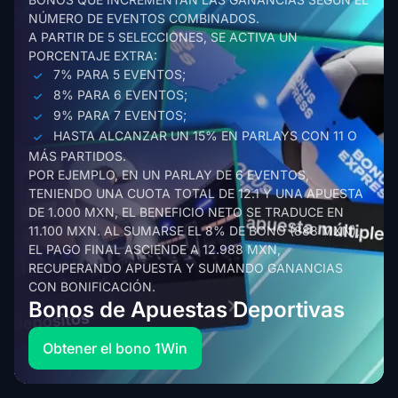
NÚMERO DE EVENTOS COMBINADOS.
A PARTIR DE 5 SELECCIONES, SE ACTIVA UN
PORCENTAJE EXTRA:
7% PARA 5 EVENTOS;
8% PARA 6 EVENTOS;
9% PARA 7 EVENTOS;
HASTA ALCANZAR UN 15% EN PARLAYS CON 11 O
MÁS PARTIDOS.
POR EJEMPLO, EN UN PARLAY DE 6 EVENTOS,
TENIENDO UNA CUOTA TOTAL DE 12.1 Y UNA APUESTA
DE 1.000 MXN, EL BENEFICIO NETO SE TRADUCE EN
11.100 MXN. AL SUMARSE EL 8% DE BONO (888 MXN),
EL PAGO FINAL ASCIENDE A 12.988 MXN,
RECUPERANDO APUESTA Y SUMANDO GANANCIAS
CON BONIFICACIÓN.
Bonos de Apuestas Deportivas
Obtener el bono 1Win