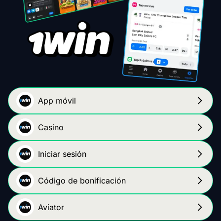
App móvil
Casino
Iniciar sesión
Código de bonificación
Aviator