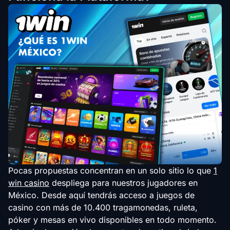
Pocas propuestas concentran en un solo sitio lo que
1
win casino
despliega para nuestros jugadores en
México. Desde aquí tendrás acceso a juegos de
casino con más de 10.400 tragamonedas, ruleta,
póker y mesas en vivo disponibles en todo momento.