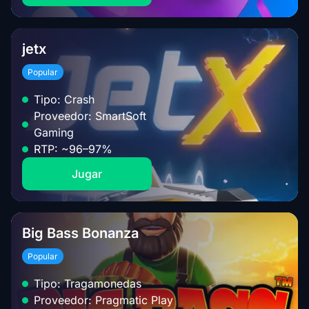
jetx
Popular
Tipo: Crash
Proveedor: SmartSoft
Gaming
RTP: ~96–97%
Jugar
Big Bass Bonanza
Popular
Tipo: Tragamonedas
Proveedor: Pragmatic Play