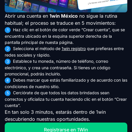
Abrir una cuenta en
1win México
no sigue la rutina
habitual; el proceso se traduce en 5 movimientos:
Haz clic en el botón de color verde “Crear cuenta”, que se
encuentra ubicado en la esquina superior derecha de la
pantalla principal de nuesta página.
Selecciona el método de
1win registro
que prefieras entre
redes sociales y rápido.
Establece tu moneda, número de teléfono, correo
electrónico, y crea una contraseña. Si tienes un código
promocional, podrás incluirlo.
Debes marcar que estás familiarizado y de acuerdo con las
condiciones de nuestro sitio.
Cerciórate de que todos los datos brindados sean
correctos y oficializa tu cuenta haciendo clic en el botón “Crear
cuenta”.
En tan solo 3 minutos, estarás dentro de 1win
descubriendo nuestras oportunidades.
Registrarse en 1Win