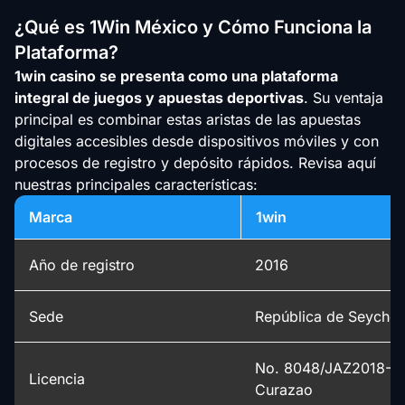
¿Qué es 1Win México y Cómo Funciona la
Plataforma?
1win casino se presenta como una plataforma
integral de juegos y apuestas deportivas
. Su ventaja
principal es combinar estas aristas de las apuestas
digitales accesibles desde dispositivos móviles y con
procesos de registro y depósito rápidos. Revisa aquí
nuestras principales características:
Marca
1win
Año de registro
2016
Sede
República de Seychel
No. 8048/JAZ2018-0
Licencia
Curazao