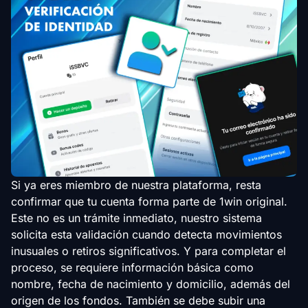
Si ya eres miembro de nuestra plataforma, resta
confirmar que tu cuenta forma parte de 1win original.
Este no es un trámite inmediato, nuestro sistema
solicita esta validación cuando detecta movimientos
inusuales o retiros significativos. Y para completar el
proceso, se requiere información básica como
nombre, fecha de nacimiento y domicilio, además del
origen de los fondos. También se debe subir una