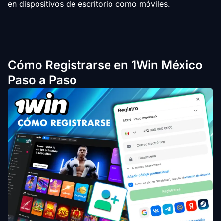
en dispositivos de escritorio como móviles.
Cómo Registrarse en 1Win México
Paso a Paso