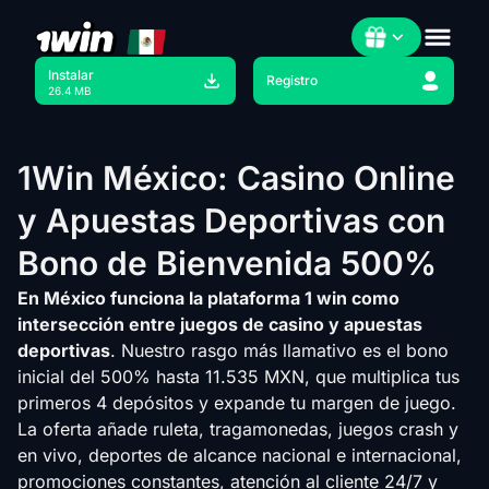
Instalar
Registro
26.4 MB
1Win México: Casino Online
Obtener
y Apuestas Deportivas con
Bono de Bienvenida 500%
En México funciona la plataforma 1 win como
intersección entre juegos de casino y apuestas
deportivas
. Nuestro rasgo más llamativo es el bono
inicial del 500% hasta 11.535 MXN, que multiplica tus
primeros 4 depósitos y expande tu margen de juego.
La oferta añade ruleta, tragamonedas, juegos crash y
en vivo, deportes de alcance nacional e internacional,
promociones constantes, atención al cliente 24/7 y